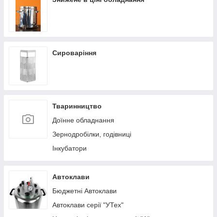
Сироваріння
Тваринництво
Доїнне обладнання
Зернодробілки, годівниці
Інкубатори
Автоклави
Бюджетні Автоклави
Автоклави серії "УТех"