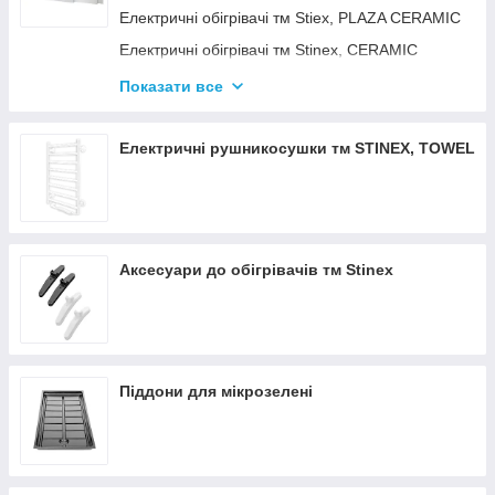
Електричні обігрівачі тм Stiex, PLAZA CERAMIC
Електричні обігрівачі тм Stinex, CERAMIC
Електричні обігрівачі тм Stinex, COMBIE
Показати все
ЕЛЕКТРОКОНВЕКТОРИ WIFI З
ТЕРМОРЕГУЛЯТОРОМ
Електричні рушникосушки тм STINEX, TOWEL
Аксесуари до обігрівачів тм Stinex
Піддони для мікрозелені