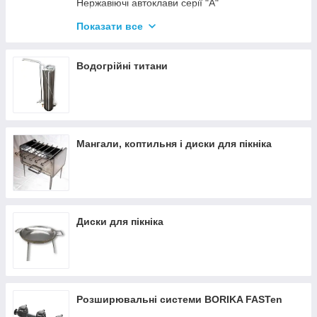
Нержавіючі автоклави серії "А"
Промислові автоклави
Показати все
Нержавіючі автоклави серії "Гуд"
Комплектуючі для автоклавів
Водогрійні титани
Все для консервації
Мангали, коптильня і диски для пікніка
Диски для пікніка
Розширювальні системи BORIKA FASTen