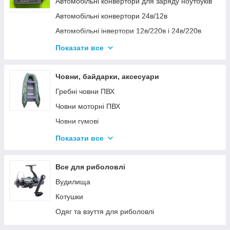
Автомобільні конвертори для заряду ноутбуків
Автомобільні конвертори 24в/12в
Автомобільні інвертори 12в/220в і 24в/220в
Вольтметры
Показати все
Інвертори автомобільні Дніпр 12в/220в і
24в/220в модифікована та чиста синусоїда
Човни, байдарки, аксесуари
Інвентори 2
Гребні човни ПВХ
Човни моторні ПВХ
Човни гумові
Надувні байдарки
Показати все
Аксесуари до човнів
Тюбінг
Все для риболовлі
Страхувальні жилети
Вудилища
Човники ΩMega
Котушки
Лодки Grif boat
Одяг та взуття для риболовлі
Човники PROFI