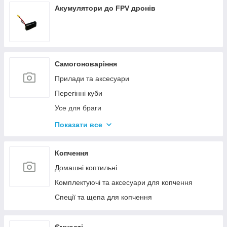
Акумулятори до FPV дронів
Самогоноваріння
Прилади та аксесуари
Перегінні куби
Усе для браги
Комплектуючі та запчастини
Показати все
Ємності для бродіння
Колони без ємності
Копчення
Домашні коптильні
Комплектуючі та аксесуари для копчення
Спеції та щепа для копчення