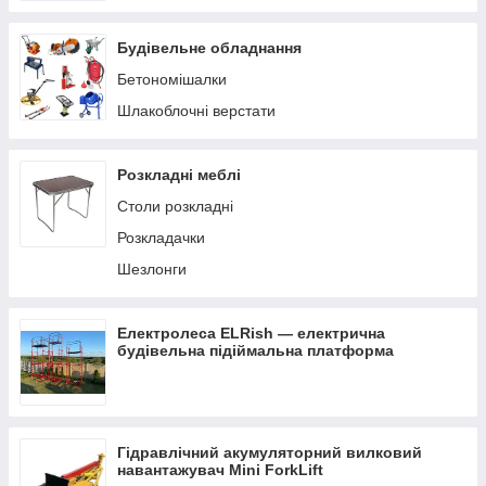
Будівельне обладнання
Бетономішалки
Шлакоблочні верстати
Розкладні меблі
Столи розкладні
Розкладачки
Шезлонги
Електролеса ELRish — електрична
будівельна підіймальна платформа
Гідравлічний акумуляторний вилковий
навантажувач Mini ForkLift