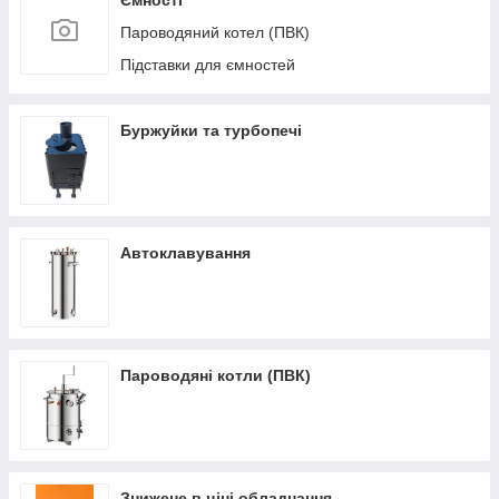
Ємності
Пароводяний котел (ПВК)
Підставки для ємностей
Буржуйки та турбопечі
Автоклавування
Пароводяні котли (ПВК)
Знижене в ціні обладнання