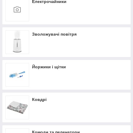
Електрочайники
Зволожувачі повітря
Йоржики і щітки
Ковдрі
Комоди та пеленатори