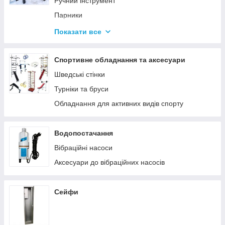
Ручний інструмент
Парники
Термоси
Показати все
Дровоколи
Спортивне обладнання та аксесуари
Шведські стінки
Турніки та бруси
Обладнання для активних видів спорту
Водопостачання
Вібраційні насоси
Аксесуари до вібраційних насосів
Сейфи