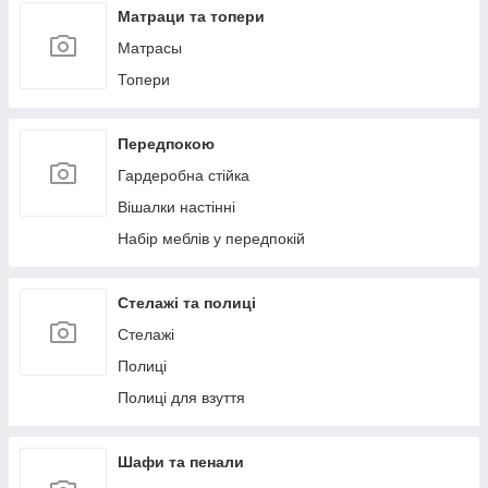
Матраци та топери
Матрасы
Топери
Передпокою
Гардеробна стійка
Вішалки настінні
Набір меблів у передпокій
Стелажі та полиці
Стелажі
Полиці
Полиці для взуття
Шафи та пенали