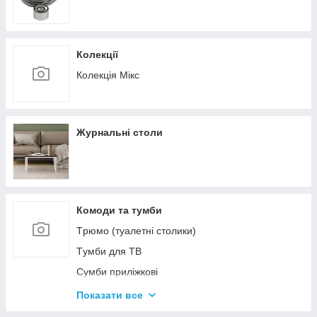
Колекції
Колекція Мікс
Журнальні столи
Комоди та тумби
Tрюмо (туалетні столики)
Tумби для ТВ
Сумби приліжкові
Комоди
Показати все
Тумби для взуття