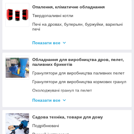
Опалення, кліматичне обладнання
Твердопаливні котли
Печі на дровах, булерьян, буржуйки, варильні
печі
Димарі
Показати все
Електродні котли GAZDA
Електродні котли ION
Обладнання для виробництва дров, пелет,
Котли електричні
паливних брикетів
Газові котли
Гранулятори для виробництва паливних пелет
Аксесуари для твердопаливних котлів
Гранулятори для виробництва кормових гранул
Охолоджувачі гранул та пелет
Подрібнювачі
Показати все
Шнеки
Дровоколи
Садова техніка, товари для дому
Подрібнювачі