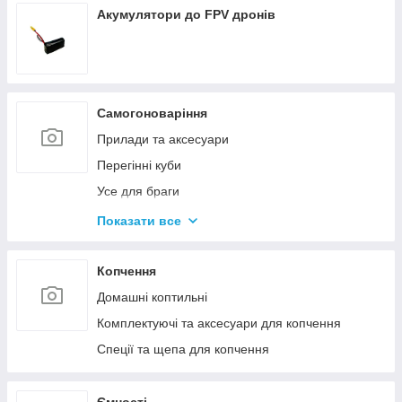
Акумулятори до FPV дронів
Самогоноваріння
Прилади та аксесуари
Перегінні куби
Усе для браги
Комплектуючі та запчастини
Показати все
Ємності для бродіння
Колони без ємності
Копчення
Домашні коптильні
Комплектуючі та аксесуари для копчення
Спеції та щепа для копчення