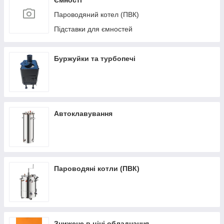
Ємності
Пароводяний котел (ПВК)
Підставки для ємностей
Буржуйки та турбопечі
Автоклавування
Пароводяні котли (ПВК)
Знижене в ціні обладнання