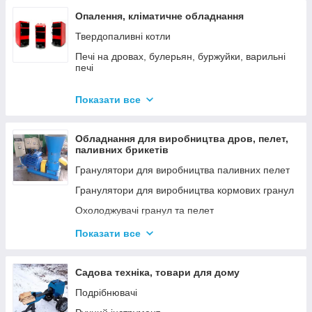
Опалення, кліматичне обладнання
Твердопаливні котли
Печі на дровах, булерьян, буржуйки, варильні
печі
Димарі
Показати все
Електродні котли GAZDA
Електродні котли ION
Обладнання для виробництва дров, пелет,
Котли електричні
паливних брикетів
Газові котли
Гранулятори для виробництва паливних пелет
Аксесуари для твердопаливних котлів
Гранулятори для виробництва кормових гранул
Охолоджувачі гранул та пелет
Подрібнювачі
Показати все
Шнеки
Дровоколи
Садова техніка, товари для дому
Подрібнювачі