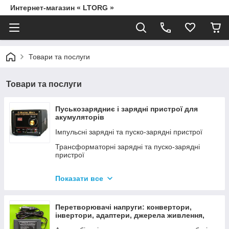
Интернет-магазин « LTORG »
Товари та послуги
Товари та послуги
Пуськозарядниє і зарядні пристрої для
акумуляторів
Імпульсні зарядні та пуско-зарядні пристрої
Трансформаторні зарядні та пуско-зарядні
пристрої
Дроти для прикурювання
Показати все
Джерела живлення для дамських сумочок від
мережі 220В
Перетворювачі напруги: конвертори,
інвертори, адаптери, джерела живлення,
вольтметри