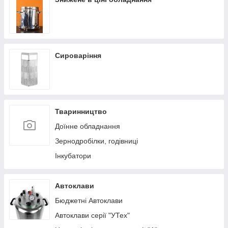
Сироваріння
Тваринництво
Доїнне обладнання
Зернодробілки, годівниці
Інкубатори
Автоклави
Бюджетні Автоклави
Автоклави серії "УТех"