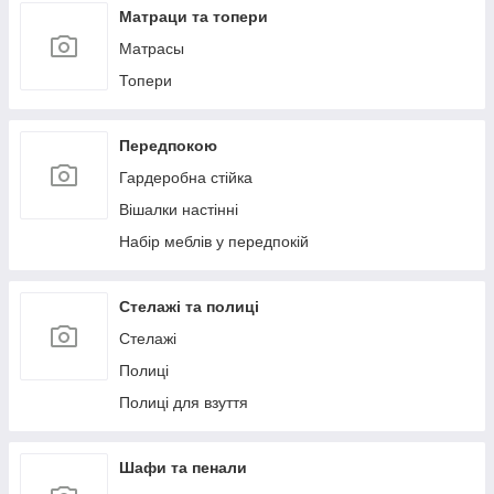
Матраци та топери
Матрасы
Топери
Передпокою
Гардеробна стійка
Вішалки настінні
Набір меблів у передпокій
Стелажі та полиці
Стелажі
Полиці
Полиці для взуття
Шафи та пенали