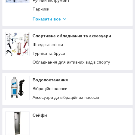
Ручний інструмент
Парники
Термоси
Показати все
Дровоколи
Спортивне обладнання та аксесуари
Шведські стінки
Турніки та бруси
Обладнання для активних видів спорту
Водопостачання
Вібраційні насоси
Аксесуари до вібраційних насосів
Сейфи