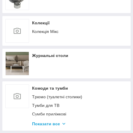
Колекції
Колекція Мікс
Журнальні столи
Комоди та тумби
Tрюмо (туалетні столики)
Tумби для ТВ
Сумби приліжкові
Комоди
Показати все
Тумби для взуття