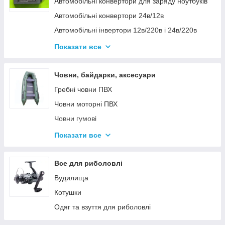
Автомобільні конвертори для заряду ноутбуків
Автомобільні конвертори 24в/12в
Автомобільні інвертори 12в/220в і 24в/220в
Вольтметры
Показати все
Інвертори автомобільні Дніпр 12в/220в і
24в/220в модифікована та чиста синусоїда
Човни, байдарки, аксесуари
Інвентори 2
Гребні човни ПВХ
Човни моторні ПВХ
Човни гумові
Надувні байдарки
Показати все
Аксесуари до човнів
Тюбінг
Все для риболовлі
Страхувальні жилети
Вудилища
Човники ΩMega
Котушки
Лодки Grif boat
Одяг та взуття для риболовлі
Човники PROFI