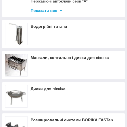
Нержавіючі автоклави серії "А"
Промислові автоклави
Показати все
Нержавіючі автоклави серії "Гуд"
Комплектуючі для автоклавів
Водогрійні титани
Все для консервації
Мангали, коптильня і диски для пікніка
Диски для пікніка
Розширювальні системи BORIKA FASTen