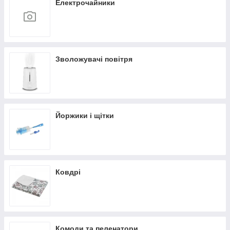
Електрочайники
Зволожувачі повітря
Йоржики і щітки
Ковдрі
Комоди та пеленатори