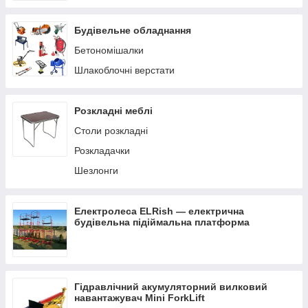
Будівельне обладнання
Бетономішалки
Шлакоблочні верстати
Розкладні меблі
Столи розкладні
Розкладачки
Шезлонги
Електролеса ELRish — електрична
будівельна підіймальна платформа
Гідравлічний акумуляторний вилковий
навантажувач Mini ForkLift