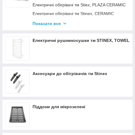
Електричні обігрівачі тм Stiex, PLAZA CERAMIC
Електричні обігрівачі тм Stinex, CERAMIC
Електричні обігрівачі тм Stinex, COMBIE
Показати все
ЕЛЕКТРОКОНВЕКТОРИ WIFI З
ТЕРМОРЕГУЛЯТОРОМ
Електричні рушникосушки тм STINEX, TOWEL
Аксесуари до обігрівачів тм Stinex
Піддони для мікрозелені