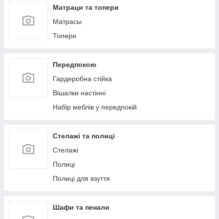
Матраци та топери
Матрасы
Топери
Передпокою
Гардеробна стійка
Вішалки настінні
Набір меблів у передпокій
Стелажі та полиці
Стелажі
Полиці
Полиці для взуття
Шафи та пенали