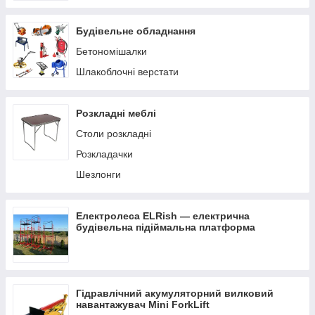
Будівельне обладнання
Бетономішалки
Шлакоблочні верстати
Розкладні меблі
Столи розкладні
Розкладачки
Шезлонги
Електролеса ELRish — електрична
будівельна підіймальна платформа
Гідравлічний акумуляторний вилковий
навантажувач Mini ForkLift