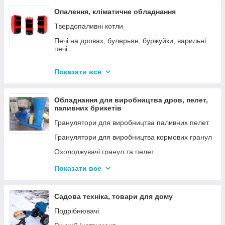
Опалення, кліматичне обладнання
Твердопаливні котли
Печі на дровах, булерьян, буржуйки, варильні
печі
Димарі
Показати все
Електродні котли GAZDA
Електродні котли ION
Обладнання для виробництва дров, пелет,
Котли електричні
паливних брикетів
Газові котли
Гранулятори для виробництва паливних пелет
Аксесуари для твердопаливних котлів
Гранулятори для виробництва кормових гранул
Охолоджувачі гранул та пелет
Подрібнювачі
Показати все
Шнеки
Дровоколи
Садова техніка, товари для дому
Подрібнювачі