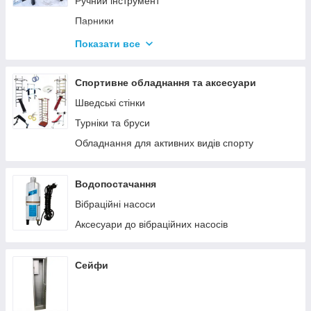
Ручний інструмент
Парники
Термоси
Показати все
Дровоколи
Спортивне обладнання та аксесуари
Шведські стінки
Турніки та бруси
Обладнання для активних видів спорту
Водопостачання
Вібраційні насоси
Аксесуари до вібраційних насосів
Сейфи