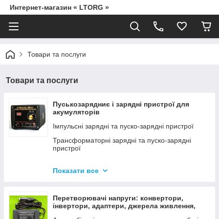
Интернет-магазин « LTORG »
Товари та послуги
Товари та послуги
Пуськозарядниє і зарядні пристрої для
акумуляторів
Імпульсні зарядні та пуско-зарядні пристрої
Трансформаторні зарядні та пуско-зарядні
пристрої
Дроти для прикурювання
Показати все
Джерела живлення для дамських сумочок від
мережі 220В
Перетворювачі напруги: конвертори,
інвертори, адаптери, джерела живлення,
вольтметри