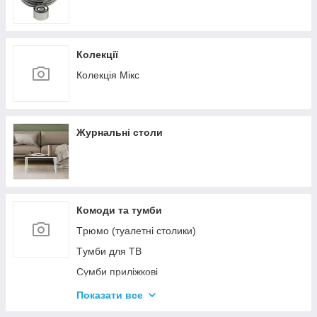
Колекції
Колекція Мікс
Журнальні столи
Комоди та тумби
Tрюмо (туалетні столики)
Tумби для ТВ
Сумби приліжкові
Комоди
Показати все
Тумби для взуття