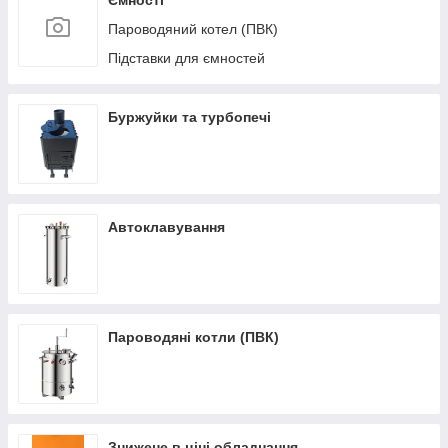
Ємності
Пароводяний котел (ПВК)
Підставки для ємностей
Буржуйки та турбопечі
Автоклавування
Пароводяні котли (ПВК)
Знижене в ціні обладнання