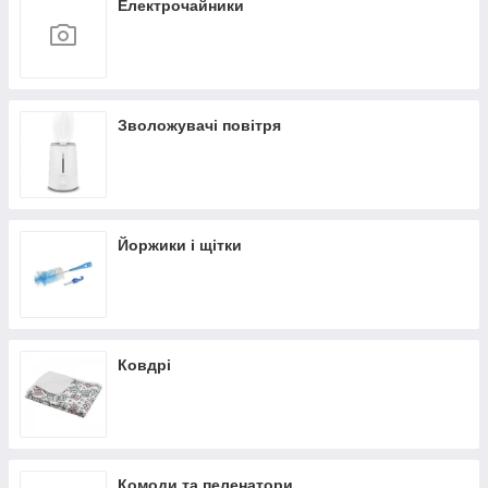
Електрочайники
Зволожувачі повітря
Йоржики і щітки
Ковдрі
Комоди та пеленатори