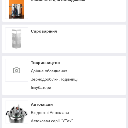
Сироваріння
Тваринництво
Доїнне обладнання
Зернодробілки, годівниці
Інкубатори
Автоклави
Бюджетні Автоклави
Автоклави серії "УТех"