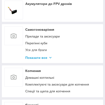
Акумулятори до FPV дронів
Самогоноваріння
Прилади та аксесуари
Перегінні куби
Усе для браги
Комплектуючі та запчастини
Показати все
Ємності для бродіння
Колони без ємності
Копчення
Домашні коптильні
Комплектуючі та аксесуари для копчення
Спеції та щепа для копчення