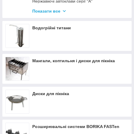
Нержавіючі автоклави серії "А"
Промислові автоклави
Показати все
Нержавіючі автоклави серії "Гуд"
Комплектуючі для автоклавів
Водогрійні титани
Все для консервації
Мангали, коптильня і диски для пікніка
Диски для пікніка
Розширювальні системи BORIKA FASTen