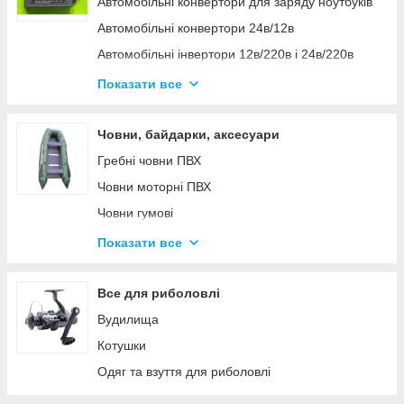
Автомобільні конвертори для заряду ноутбуків
Автомобільні конвертори 24в/12в
Автомобільні інвертори 12в/220в і 24в/220в
Вольтметры
Показати все
Інвертори автомобільні Дніпр 12в/220в і
24в/220в модифікована та чиста синусоїда
Човни, байдарки, аксесуари
Інвентори 2
Гребні човни ПВХ
Човни моторні ПВХ
Човни гумові
Надувні байдарки
Показати все
Аксесуари до човнів
Тюбінг
Все для риболовлі
Страхувальні жилети
Вудилища
Човники ΩMega
Котушки
Лодки Grif boat
Одяг та взуття для риболовлі
Човники PROFI