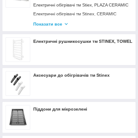
Електричні обігрівачі тм Stiex, PLAZA CERAMIC
Електричні обігрівачі тм Stinex, CERAMIC
Електричні обігрівачі тм Stinex, COMBIE
Показати все
ЕЛЕКТРОКОНВЕКТОРИ WIFI З
ТЕРМОРЕГУЛЯТОРОМ
Електричні рушникосушки тм STINEX, TOWEL
Аксесуари до обігрівачів тм Stinex
Піддони для мікрозелені