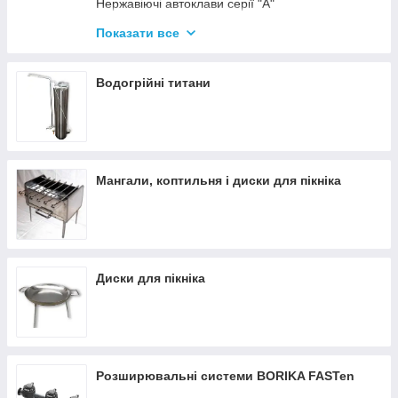
Нержавіючі автоклави серії "А"
Промислові автоклави
Показати все
Нержавіючі автоклави серії "Гуд"
Комплектуючі для автоклавів
Водогрійні титани
Все для консервації
Мангали, коптильня і диски для пікніка
Диски для пікніка
Розширювальні системи BORIKA FASTen