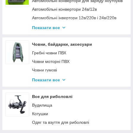
Автомобільні конвертори для заряду ноутбуків
Автомобільні конвертори 24в/12в
Автомобільні інвертори 12в/220в і 24в/220в
Вольтметры
Показати все
Інвертори автомобільні Дніпр 12в/220в і
24в/220в модифікована та чиста синусоїда
Човни, байдарки, аксесуари
Інвентори 2
Гребні човни ПВХ
Човни моторні ПВХ
Човни гумові
Надувні байдарки
Показати все
Аксесуари до човнів
Тюбінг
Все для риболовлі
Страхувальні жилети
Вудилища
Човники ΩMega
Котушки
Лодки Grif boat
Одяг та взуття для риболовлі
Човники PROFI