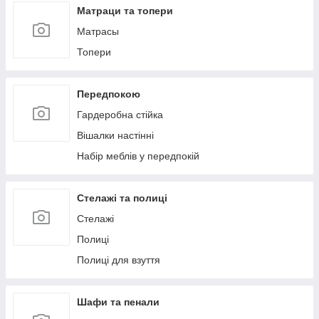
Матраци та топери
Матрасы
Топери
Передпокою
Гардеробна стійка
Вішалки настінні
Набір меблів у передпокій
Стелажі та полиці
Стелажі
Полиці
Полиці для взуття
Шафи та пенали