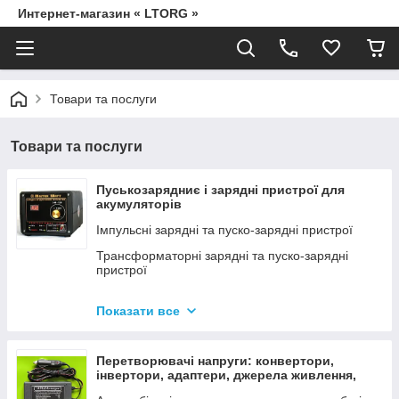
Интернет-магазин « LTORG »
Товари та послуги
Товари та послуги
Пуськозарядниє і зарядні пристрої для
акумуляторів
Імпульсні зарядні та пуско-зарядні пристрої
Трансформаторні зарядні та пуско-зарядні
пристрої
Дроти для прикурювання
Показати все
Джерела живлення для дамських сумочок від
мережі 220В
Перетворювачі напруги: конвертори,
інвертори, адаптери, джерела живлення,
вольтметри