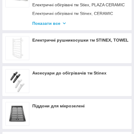
Електричні обігрівачі тм Stiex, PLAZA CERAMIC
Електричні обігрівачі тм Stinex, CERAMIC
Електричні обігрівачі тм Stinex, COMBIE
Показати все
ЕЛЕКТРОКОНВЕКТОРИ WIFI З
ТЕРМОРЕГУЛЯТОРОМ
Електричні рушникосушки тм STINEX, TOWEL
Аксесуари до обігрівачів тм Stinex
Піддони для мікрозелені