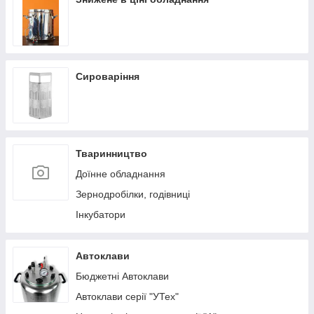
Сироваріння
Тваринництво
Доїнне обладнання
Зернодробілки, годівниці
Інкубатори
Автоклави
Бюджетні Автоклави
Автоклави серії "УТех"