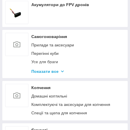
Акумулятори до FPV дронів
Самогоноваріння
Прилади та аксесуари
Перегінні куби
Усе для браги
Комплектуючі та запчастини
Показати все
Ємності для бродіння
Колони без ємності
Копчення
Домашні коптильні
Комплектуючі та аксесуари для копчення
Спеції та щепа для копчення