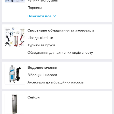
Ручний інструмент
Парники
Термоси
Показати все
Дровоколи
Спортивне обладнання та аксесуари
Шведські стінки
Турніки та бруси
Обладнання для активних видів спорту
Водопостачання
Вібраційні насоси
Аксесуари до вібраційних насосів
Сейфи