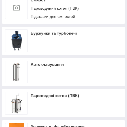
Ємності
Пароводяний котел (ПВК)
Підставки для ємностей
Буржуйки та турбопечі
Автоклавування
Пароводяні котли (ПВК)
Знижене в ціні обладнання