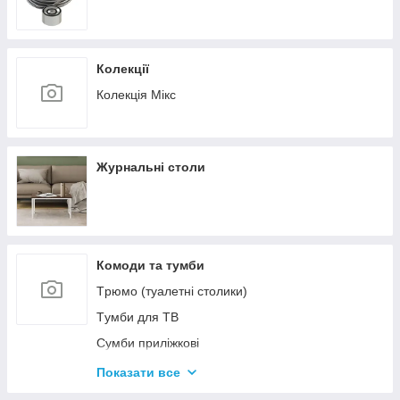
Колекції
Колекція Мікс
Журнальні столи
Комоди та тумби
Tрюмо (туалетні столики)
Tумби для ТВ
Сумби приліжкові
Комоди
Показати все
Тумби для взуття