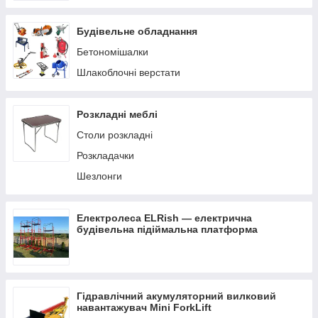
Будівельне обладнання
Бетономішалки
Шлакоблочні верстати
Розкладні меблі
Столи розкладні
Розкладачки
Шезлонги
Електролеса ELRish — електрична
будівельна підіймальна платформа
Гідравлічний акумуляторний вилковий
навантажувач Mini ForkLift