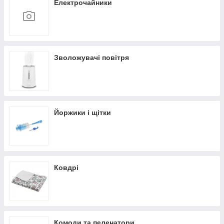
Електрочайники
Зволожувачі повітря
Йоржики і щітки
Ковдрі
Комоди та пеленатори