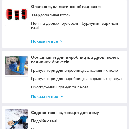
Опалення, кліматичне обладнання
Твердопаливні котли
Печі на дровах, булерьян, буржуйки, варильні
печі
Димарі
Показати все
Електродні котли GAZDA
Електродні котли ION
Обладнання для виробництва дров, пелет,
Котли електричні
паливних брикетів
Газові котли
Гранулятори для виробництва паливних пелет
Аксесуари для твердопаливних котлів
Гранулятори для виробництва кормових гранул
Охолоджувачі гранул та пелет
Подрібнювачі
Показати все
Шнеки
Дровоколи
Садова техніка, товари для дому
Подрібнювачі