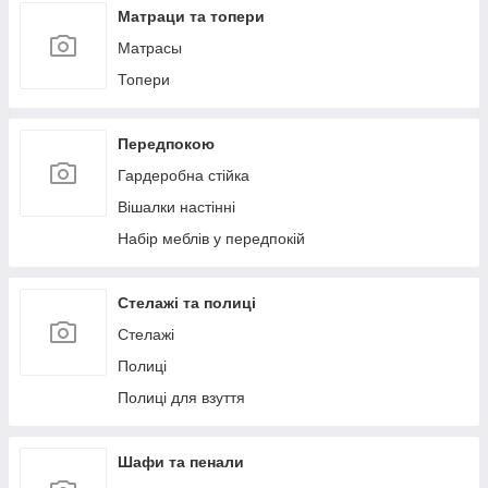
Матраци та топери
Матрасы
Топери
Передпокою
Гардеробна стійка
Вішалки настінні
Набір меблів у передпокій
Стелажі та полиці
Стелажі
Полиці
Полиці для взуття
Шафи та пенали