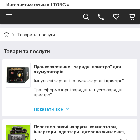
Интернет-магазин « LTORG »
Товари та послуги
Товари та послуги
Пуськозарядниє і зарядні пристрої для
акумуляторів
Імпульсні зарядні та пуско-зарядні пристрої
Трансформаторні зарядні та пуско-зарядні
пристрої
Дроти для прикурювання
Показати все
Джерела живлення для дамських сумочок від
мережі 220В
Перетворювачі напруги: конвертори,
інвертори, адаптери, джерела живлення,
вольтметри