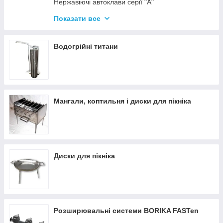
Нержавіючі автоклави серії "А"
Промислові автоклави
Показати все
Нержавіючі автоклави серії "Гуд"
Комплектуючі для автоклавів
Водогрійні титани
Все для консервації
Мангали, коптильня і диски для пікніка
Диски для пікніка
Розширювальні системи BORIKA FASTen