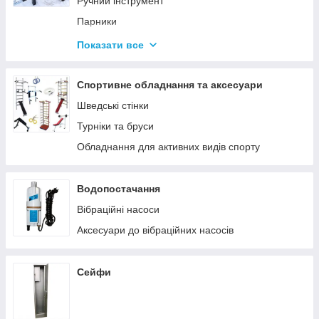
Ручний інструмент
Парники
Термоси
Показати все
Дровоколи
Спортивне обладнання та аксесуари
Шведські стінки
Турніки та бруси
Обладнання для активних видів спорту
Водопостачання
Вібраційні насоси
Аксесуари до вібраційних насосів
Сейфи