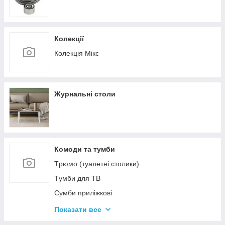
Колекції
Колекція Мікс
Журнальні столи
Комоди та тумби
Tрюмо (туалетні столики)
Tумби для ТВ
Сумби приліжкові
Комоди
Показати все
Тумби для взуття