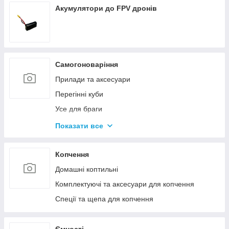
Акумулятори до FPV дронів
Самогоноваріння
Прилади та аксесуари
Перегінні куби
Усе для браги
Комплектуючі та запчастини
Показати все
Ємності для бродіння
Колони без ємності
Копчення
Домашні коптильні
Комплектуючі та аксесуари для копчення
Спеції та щепа для копчення