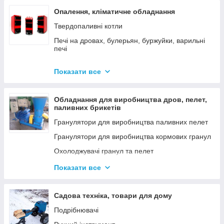
Опалення, кліматичне обладнання
Твердопаливні котли
Печі на дровах, булерьян, буржуйки, варильні
печі
Димарі
Показати все
Електродні котли GAZDA
Електродні котли ION
Обладнання для виробництва дров, пелет,
Котли електричні
паливних брикетів
Газові котли
Гранулятори для виробництва паливних пелет
Аксесуари для твердопаливних котлів
Гранулятори для виробництва кормових гранул
Охолоджувачі гранул та пелет
Подрібнювачі
Показати все
Шнеки
Дровоколи
Садова техніка, товари для дому
Подрібнювачі