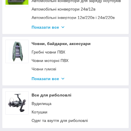
Автомобільні конвертори для заряду ноутбуків
Автомобільні конвертори 24в/12в
Автомобільні інвертори 12в/220в і 24в/220в
Вольтметры
Показати все
Інвертори автомобільні Дніпр 12в/220в і
24в/220в модифікована та чиста синусоїда
Човни, байдарки, аксесуари
Інвентори 2
Гребні човни ПВХ
Човни моторні ПВХ
Човни гумові
Надувні байдарки
Показати все
Аксесуари до човнів
Тюбінг
Все для риболовлі
Страхувальні жилети
Вудилища
Човники ΩMega
Котушки
Лодки Grif boat
Одяг та взуття для риболовлі
Човники PROFI