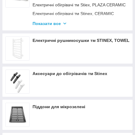
Електричні обігрівачі тм Stiex, PLAZA CERAMIC
Електричні обігрівачі тм Stinex, CERAMIC
Електричні обігрівачі тм Stinex, COMBIE
Показати все
ЕЛЕКТРОКОНВЕКТОРИ WIFI З
ТЕРМОРЕГУЛЯТОРОМ
Електричні рушникосушки тм STINEX, TOWEL
Аксесуари до обігрівачів тм Stinex
Піддони для мікрозелені