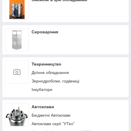
Сироваріння
Тваринництво
Доїнне обладнання
Зернодробілки, годівниці
Інкубатори
Автоклави
Бюджетні Автоклави
Автоклави серії "УТех"