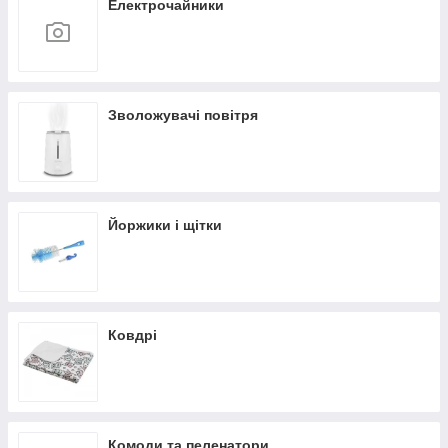
Електрочайники
Зволожувачі повітря
Йоржики і щітки
Ковдрі
Комоди та пеленатори