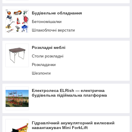
Будівельне обладнання
Бетономішалки
Шлакоблочні верстати
Розкладні меблі
Столи розкладні
Розкладачки
Шезлонги
Електролеса ELRish — електрична
будівельна підіймальна платформа
Гідравлічний акумуляторний вилковий
навантажувач Mini ForkLift