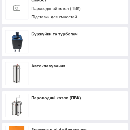
Ємності
Пароводяний котел (ПВК)
Підставки для ємностей
Буржуйки та турбопечі
Автоклавування
Пароводяні котли (ПВК)
Знижене в ціні обладнання