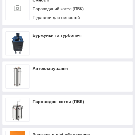
Ємності
Пароводяний котел (ПВК)
Підставки для ємностей
Буржуйки та турбопечі
Автоклавування
Пароводяні котли (ПВК)
Знижене в ціні обладнання