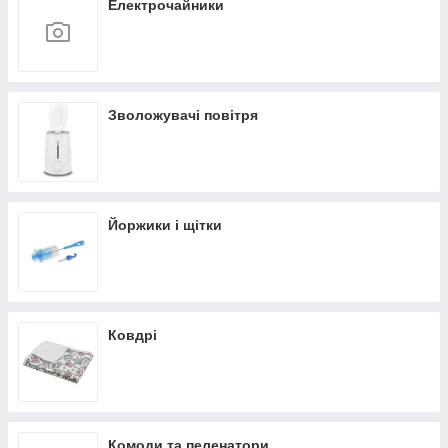
Електрочайники
Зволожувачі повітря
Йоржики і щітки
Ковдрі
Комоди та пеленатори