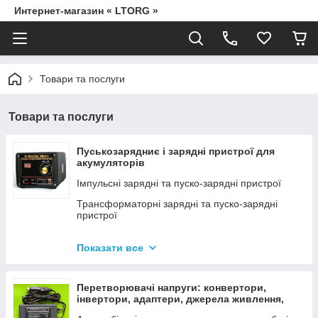
Интернет-магазин « LTORG »
Товари та послуги
Товари та послуги
Пуськозарядниє і зарядні пристрої для
акумуляторів
Імпульсні зарядні та пуско-зарядні пристрої
Трансформаторні зарядні та пуско-зарядні
пристрої
Дроти для прикурювання
Показати все
Джерела живлення для дамських сумочок від
мережі 220В
Перетворювачі напруги: конвертори,
інвертори, адаптери, джерела живлення,
вольтметри