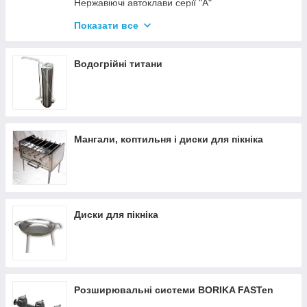
Нержавіючі автоклави серії "А"
Промислові автоклави
Показати все
Нержавіючі автоклави серії "Гуд"
Комплектуючі для автоклавів
Водогрійні титани
Все для консервації
Мангали, коптильня і диски для пікніка
Диски для пікніка
Розширювальні системи BORIKA FASTen