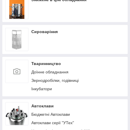
Сироваріння
Тваринництво
Доїнне обладнання
Зернодробілки, годівниці
Інкубатори
Автоклави
Бюджетні Автоклави
Автоклави серії "УТех"