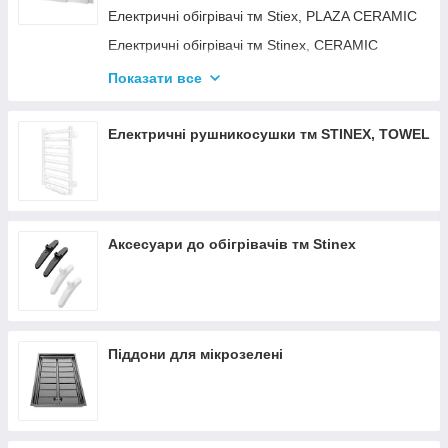
Електричні обігрівачі тм Stiex, PLAZA CERAMIC
Електричні обігрівачі тм Stinex, CERAMIC
Електричні обігрівачі тм Stinex, COMBIE
Показати все
ЕЛЕКТРОКОНВЕКТОРИ WIFI З
ТЕРМОРЕГУЛЯТОРОМ
Електричні рушникосушки тм STINEX, TOWEL
Аксесуари до обігрівачів тм Stinex
Піддони для мікрозелені