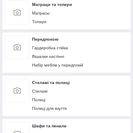
Матраци та топери
Матрасы
Топери
Передпокою
Гардеробна стійка
Вішалки настінні
Набір меблів у передпокій
Стелажі та полиці
Стелажі
Полиці
Полиці для взуття
Шафи та пенали