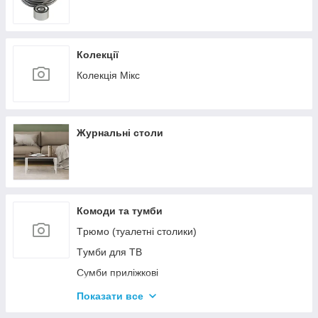
Колекції
Колекція Мікс
Журнальні столи
Комоди та тумби
Tрюмо (туалетні столики)
Tумби для ТВ
Сумби приліжкові
Комоди
Показати все
Тумби для взуття