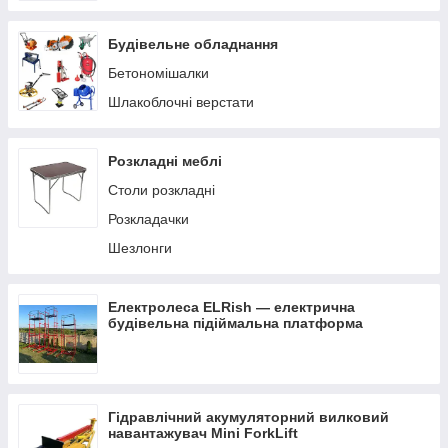
Будівельне обладнання
Бетономішалки
Шлакоблочні верстати
Розкладні меблі
Столи розкладні
Розкладачки
Шезлонги
Електролеса ELRish — електрична
будівельна підіймальна платформа
Гідравлічний акумуляторний вилковий
навантажувач Mini ForkLift