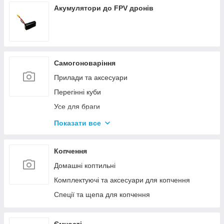
Акумулятори до FPV дронів
Самогоноваріння
Прилади та аксесуари
Перегінні куби
Усе для браги
Комплектуючі та запчастини
Показати все
Ємності для бродіння
Колони без ємності
Копчення
Домашні коптильні
Комплектуючі та аксесуари для копчення
Спеції та щепа для копчення