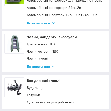
Автомобільні конвертори для заряду ноутбуків
Автомобільні конвертори 24в/12в
Автомобільні інвертори 12в/220в і 24в/220в
Вольтметры
Показати все
Інвертори автомобільні Дніпр 12в/220в і
24в/220в модифікована та чиста синусоїда
Човни, байдарки, аксесуари
Інвентори 2
Гребні човни ПВХ
Човни моторні ПВХ
Човни гумові
Надувні байдарки
Показати все
Аксесуари до човнів
Тюбінг
Все для риболовлі
Страхувальні жилети
Вудилища
Човники ΩMega
Котушки
Лодки Grif boat
Одяг та взуття для риболовлі
Човники PROFI