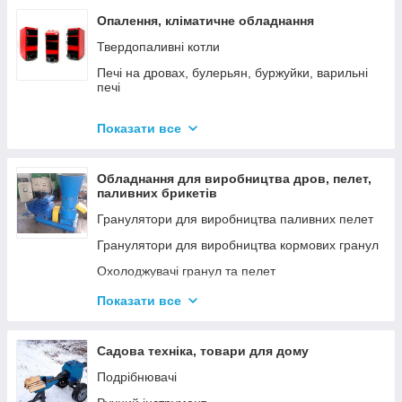
Опалення, кліматичне обладнання
Твердопаливні котли
Печі на дровах, булерьян, буржуйки, варильні
печі
Димарі
Показати все
Електродні котли GAZDA
Електродні котли ION
Обладнання для виробництва дров, пелет,
Котли електричні
паливних брикетів
Газові котли
Гранулятори для виробництва паливних пелет
Аксесуари для твердопаливних котлів
Гранулятори для виробництва кормових гранул
Охолоджувачі гранул та пелет
Подрібнювачі
Показати все
Шнеки
Дровоколи
Садова техніка, товари для дому
Подрібнювачі