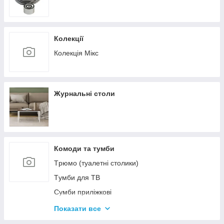
Колекції
Колекція Мікс
Журнальні столи
Комоди та тумби
Tрюмо (туалетні столики)
Tумби для ТВ
Сумби приліжкові
Комоди
Показати все
Тумби для взуття