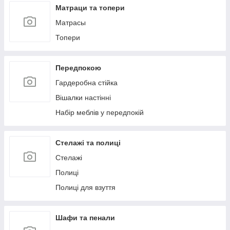
Матраци та топери
Матрасы
Топери
Передпокою
Гардеробна стійка
Вішалки настінні
Набір меблів у передпокій
Стелажі та полиці
Стелажі
Полиці
Полиці для взуття
Шафи та пенали