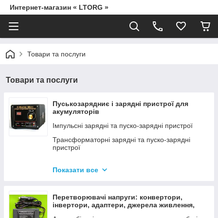
Интернет-магазин « LTORG »
Товари та послуги
Товари та послуги
Пуськозарядниє і зарядні пристрої для
акумуляторів
Імпульсні зарядні та пуско-зарядні пристрої
Трансформаторні зарядні та пуско-зарядні
пристрої
Дроти для прикурювання
Показати все
Джерела живлення для дамських сумочок від
мережі 220В
Перетворювачі напруги: конвертори,
інвертори, адаптери, джерела живлення,
вольтметри