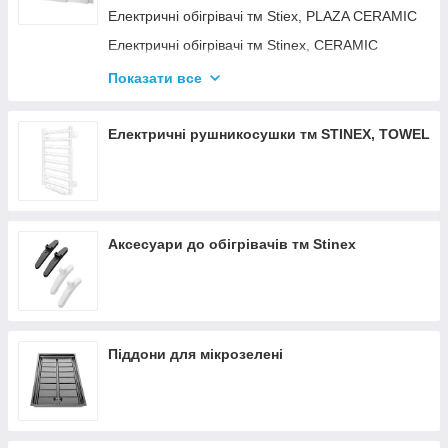
Електричні обігрівачі тм Stiex, PLAZA CERAMIC
Електричні обігрівачі тм Stinex, CERAMIC
Електричні обігрівачі тм Stinex, COMBIE
Показати все
ЕЛЕКТРОКОНВЕКТОРИ WIFI З
ТЕРМОРЕГУЛЯТОРОМ
Електричні рушникосушки тм STINEX, TOWEL
Аксесуари до обігрівачів тм Stinex
Піддони для мікрозелені