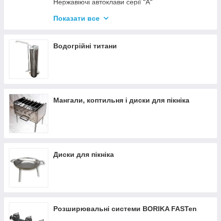
Нержавіючі автоклави серії "А"
Промислові автоклави
Показати все
Нержавіючі автоклави серії "Гуд"
Комплектуючі для автоклавів
Водогрійні титани
Все для консервації
Мангали, коптильня і диски для пікніка
Диски для пікніка
Розширювальні системи BORIKA FASTen