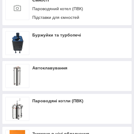
Ємності
Пароводяний котел (ПВК)
Підставки для ємностей
Буржуйки та турбопечі
Автоклавування
Пароводяні котли (ПВК)
Знижене в ціні обладнання