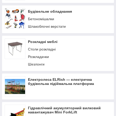
Будівельне обладнання
Бетономішалки
Шлакоблочні верстати
Розкладні меблі
Столи розкладні
Розкладачки
Шезлонги
Електролеса ELRish — електрична
будівельна підіймальна платформа
Гідравлічний акумуляторний вилковий
навантажувач Mini ForkLift