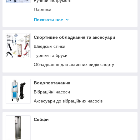
Ручний інструмент
Парники
Термоси
Показати все
Дровоколи
Спортивне обладнання та аксесуари
Шведські стінки
Турніки та бруси
Обладнання для активних видів спорту
Водопостачання
Вібраційні насоси
Аксесуари до вібраційних насосів
Сейфи