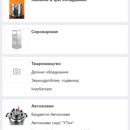
Сироваріння
Тваринництво
Доїнне обладнання
Зернодробілки, годівниці
Інкубатори
Автоклави
Бюджетні Автоклави
Автоклави серії "УТех"