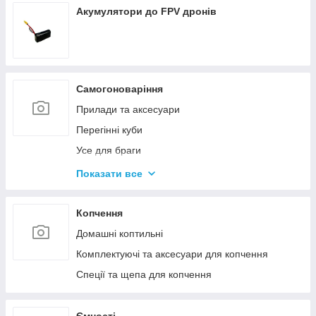
Акумулятори до FPV дронів
Самогоноваріння
Прилади та аксесуари
Перегінні куби
Усе для браги
Комплектуючі та запчастини
Показати все
Ємності для бродіння
Колони без ємності
Копчення
Домашні коптильні
Комплектуючі та аксесуари для копчення
Спеції та щепа для копчення