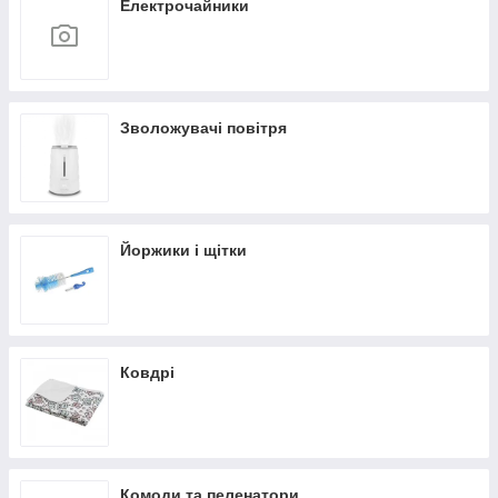
Електрочайники
Зволожувачі повітря
Йоржики і щітки
Ковдрі
Комоди та пеленатори