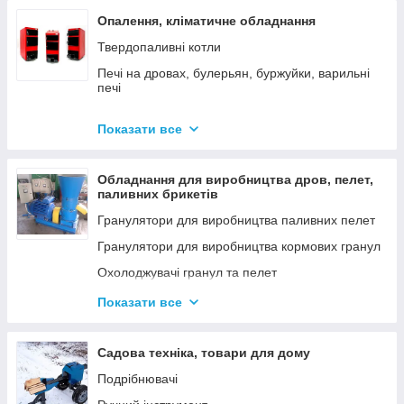
Опалення, кліматичне обладнання
Твердопаливні котли
Печі на дровах, булерьян, буржуйки, варильні
печі
Димарі
Показати все
Електродні котли GAZDA
Електродні котли ION
Обладнання для виробництва дров, пелет,
Котли електричні
паливних брикетів
Газові котли
Гранулятори для виробництва паливних пелет
Аксесуари для твердопаливних котлів
Гранулятори для виробництва кормових гранул
Охолоджувачі гранул та пелет
Подрібнювачі
Показати все
Шнеки
Дровоколи
Садова техніка, товари для дому
Подрібнювачі