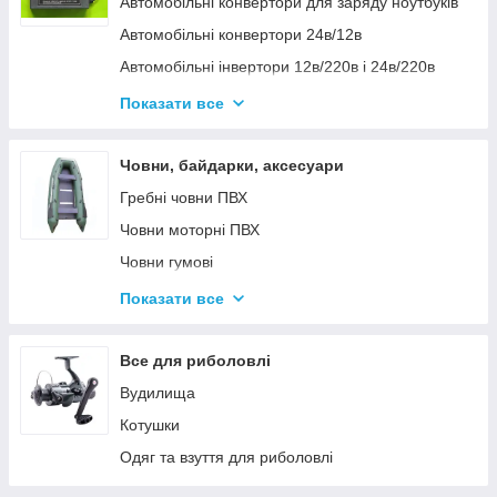
Автомобільні конвертори для заряду ноутбуків
Автомобільні конвертори 24в/12в
Автомобільні інвертори 12в/220в і 24в/220в
Вольтметры
Показати все
Інвертори автомобільні Дніпр 12в/220в і
24в/220в модифікована та чиста синусоїда
Човни, байдарки, аксесуари
Інвентори 2
Гребні човни ПВХ
Човни моторні ПВХ
Човни гумові
Надувні байдарки
Показати все
Аксесуари до човнів
Тюбінг
Все для риболовлі
Страхувальні жилети
Вудилища
Човники ΩMega
Котушки
Лодки Grif boat
Одяг та взуття для риболовлі
Човники PROFI