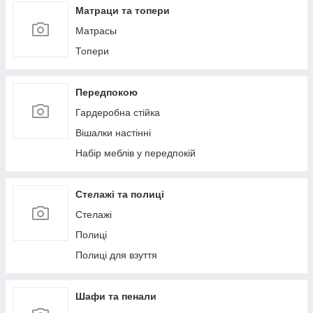
Матраци та топери
Матрасы
Топери
Передпокою
Гардеробна стійка
Вішалки настінні
Набір меблів у передпокій
Стелажі та полиці
Стелажі
Полиці
Полиці для взуття
Шафи та пенали