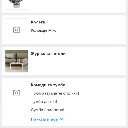
Колекції
Колекція Мікс
Журнальні столи
Комоди та тумби
Tрюмо (туалетні столики)
Tумби для ТВ
Сумби приліжкові
Комоди
Показати все
Тумби для взуття