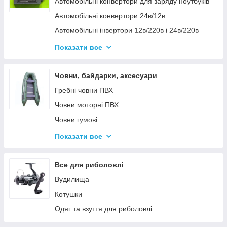
Автомобільні конвертори для заряду ноутбуків
Автомобільні конвертори 24в/12в
Автомобільні інвертори 12в/220в і 24в/220в
Вольтметры
Показати все
Інвертори автомобільні Дніпр 12в/220в і
24в/220в модифікована та чиста синусоїда
Човни, байдарки, аксесуари
Інвентори 2
Гребні човни ПВХ
Човни моторні ПВХ
Човни гумові
Надувні байдарки
Показати все
Аксесуари до човнів
Тюбінг
Все для риболовлі
Страхувальні жилети
Вудилища
Човники ΩMega
Котушки
Лодки Grif boat
Одяг та взуття для риболовлі
Човники PROFI