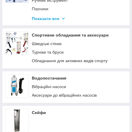
Ручний інструмент
Парники
Термоси
Показати все
Дровоколи
Спортивне обладнання та аксесуари
Шведські стінки
Турніки та бруси
Обладнання для активних видів спорту
Водопостачання
Вібраційні насоси
Аксесуари до вібраційних насосів
Сейфи