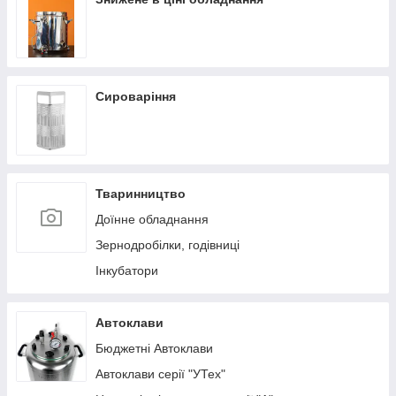
Сироваріння
Тваринництво
Доїнне обладнання
Зернодробілки, годівниці
Інкубатори
Автоклави
Бюджетні Автоклави
Автоклави серії "УТех"