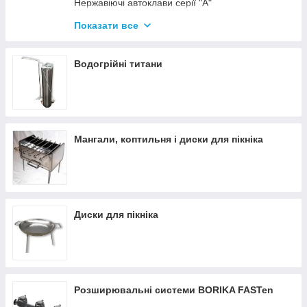
Нержавіючі автоклави серії "А"
Промислові автоклави
Показати все
Нержавіючі автоклави серії "Гуд"
Комплектуючі для автоклавів
Водогрійні титани
Все для консервації
Мангали, коптильня і диски для пікніка
Диски для пікніка
Розширювальні системи BORIKA FASTen