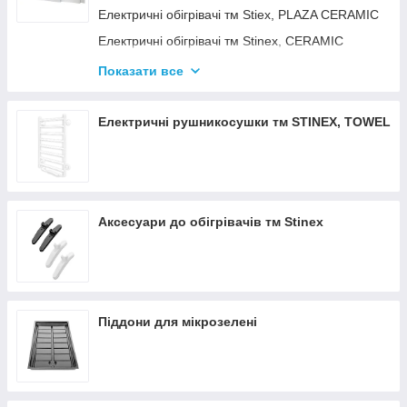
Електричні обігрівачі тм Stiex, PLAZA CERAMIC
Електричні обігрівачі тм Stinex, CERAMIC
Електричні обігрівачі тм Stinex, COMBIE
Показати все
ЕЛЕКТРОКОНВЕКТОРИ WIFI З
ТЕРМОРЕГУЛЯТОРОМ
Електричні рушникосушки тм STINEX, TOWEL
Аксесуари до обігрівачів тм Stinex
Піддони для мікрозелені