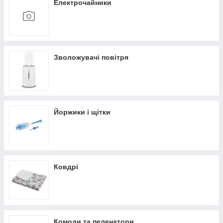
Електрочайники
Зволожувачі повітря
Йоржики і щітки
Ковдрі
Комоди та пеленатори