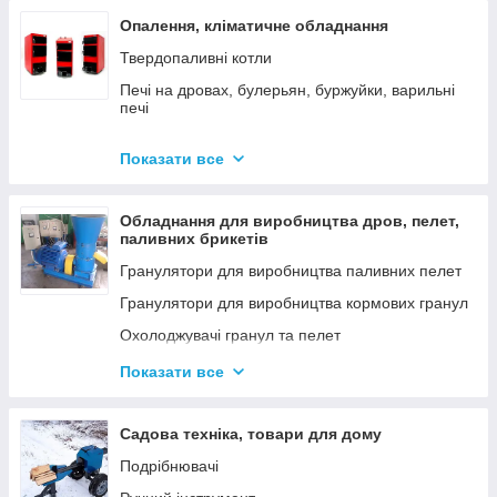
Опалення, кліматичне обладнання
Твердопаливні котли
Печі на дровах, булерьян, буржуйки, варильні
печі
Димарі
Показати все
Електродні котли GAZDA
Електродні котли ION
Обладнання для виробництва дров, пелет,
Котли електричні
паливних брикетів
Газові котли
Гранулятори для виробництва паливних пелет
Аксесуари для твердопаливних котлів
Гранулятори для виробництва кормових гранул
Охолоджувачі гранул та пелет
Подрібнювачі
Показати все
Шнеки
Дровоколи
Садова техніка, товари для дому
Подрібнювачі