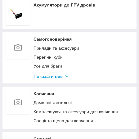
Акумулятори до FPV дронів
Самогоноваріння
Прилади та аксесуари
Перегінні куби
Усе для браги
Комплектуючі та запчастини
Показати все
Ємності для бродіння
Колони без ємності
Копчення
Домашні коптильні
Комплектуючі та аксесуари для копчення
Спеції та щепа для копчення