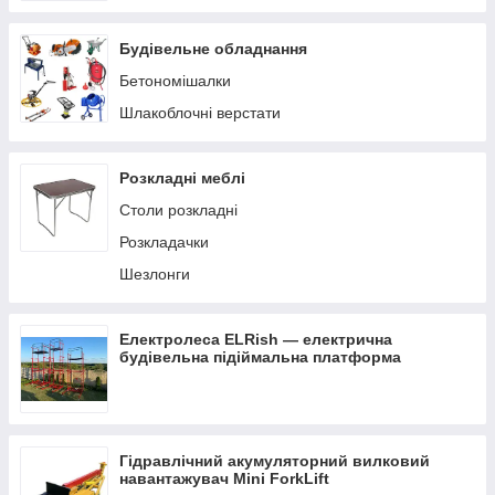
Будівельне обладнання
Бетономішалки
Шлакоблочні верстати
Розкладні меблі
Столи розкладні
Розкладачки
Шезлонги
Електролеса ELRish — електрична
будівельна підіймальна платформа
Гідравлічний акумуляторний вилковий
навантажувач Mini ForkLift