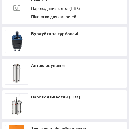
Ємності
Пароводяний котел (ПВК)
Підставки для ємностей
Буржуйки та турбопечі
Автоклавування
Пароводяні котли (ПВК)
Знижене в ціні обладнання