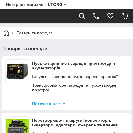
Интернет-магазин « LTORG »
Товари та послуги
Товари та послуги
Пуськозарядниє і зарядні пристрої для
акумуляторів
Імпульсні зарядні та пуско-зарядні пристрої
Трансформаторні зарядні та пуско-зарядні
пристрої
Дроти для прикурювання
Показати все
Джерела живлення для дамських сумочок від
мережі 220В
Перетворювачі напруги: конвертори,
інвертори, адаптери, джерела живлення,
вольтметри