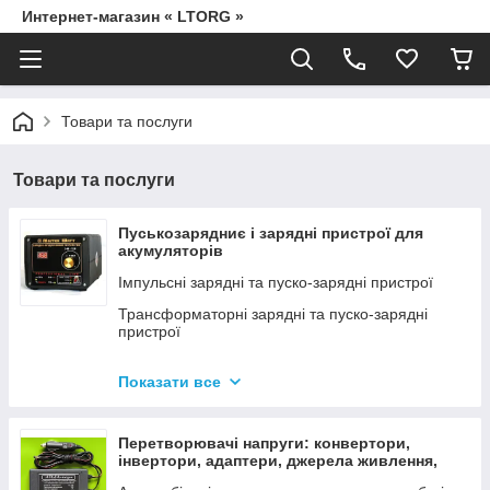
Интернет-магазин « LTORG »
Товари та послуги
Товари та послуги
Пуськозарядниє і зарядні пристрої для
акумуляторів
Імпульсні зарядні та пуско-зарядні пристрої
Трансформаторні зарядні та пуско-зарядні
пристрої
Дроти для прикурювання
Показати все
Джерела живлення для дамських сумочок від
мережі 220В
Перетворювачі напруги: конвертори,
інвертори, адаптери, джерела живлення,
вольтметри