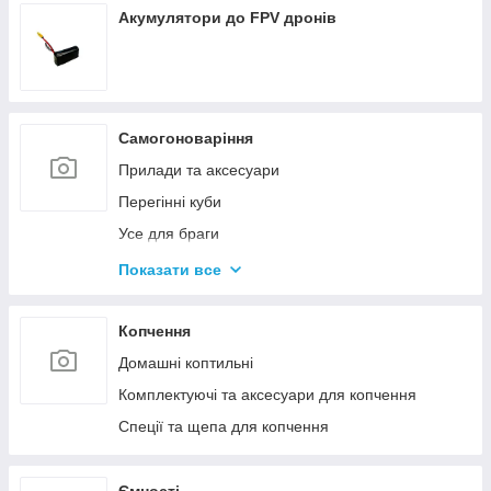
Акумулятори до FPV дронів
Самогоноваріння
Прилади та аксесуари
Перегінні куби
Усе для браги
Комплектуючі та запчастини
Показати все
Ємності для бродіння
Колони без ємності
Копчення
Домашні коптильні
Комплектуючі та аксесуари для копчення
Спеції та щепа для копчення