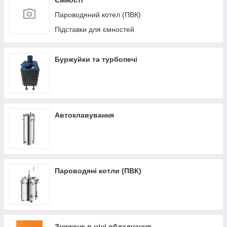
Ємності
Пароводяний котел (ПВК)
Підставки для ємностей
Буржуйки та турбопечі
Автоклавування
Пароводяні котли (ПВК)
Знижене в ціні обладнання