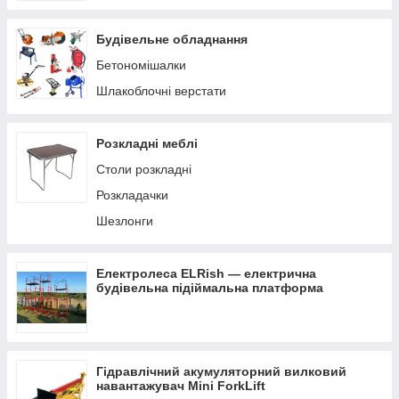
Будівельне обладнання
Бетономішалки
Шлакоблочні верстати
Розкладні меблі
Столи розкладні
Розкладачки
Шезлонги
Електролеса ELRish — електрична
будівельна підіймальна платформа
Гідравлічний акумуляторний вилковий
навантажувач Mini ForkLift