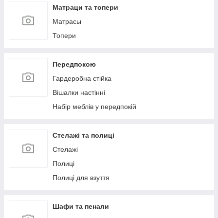
Матраци та топери
Матрасы
Топери
Передпокою
Гардеробна стійка
Вішалки настінні
Набір меблів у передпокій
Стелажі та полиці
Стелажі
Полиці
Полиці для взуття
Шафи та пенали