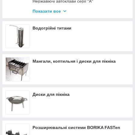
Нержавіючі автоклави серії "А"
Промислові автоклави
Показати все
Нержавіючі автоклави серії "Гуд"
Комплектуючі для автоклавів
Водогрійні титани
Все для консервації
Мангали, коптильня і диски для пікніка
Диски для пікніка
Розширювальні системи BORIKA FASTen