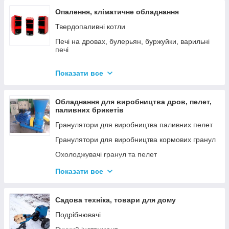
Опалення, кліматичне обладнання
Твердопаливні котли
Печі на дровах, булерьян, буржуйки, варильні
печі
Димарі
Показати все
Електродні котли GAZDA
Електродні котли ION
Обладнання для виробництва дров, пелет,
Котли електричні
паливних брикетів
Газові котли
Гранулятори для виробництва паливних пелет
Аксесуари для твердопаливних котлів
Гранулятори для виробництва кормових гранул
Охолоджувачі гранул та пелет
Подрібнювачі
Показати все
Шнеки
Дровоколи
Садова техніка, товари для дому
Подрібнювачі