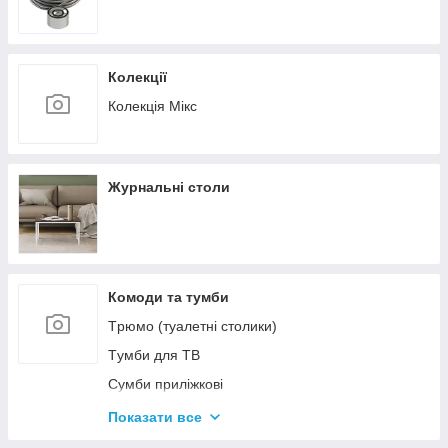
Колекції
Колекція Мікс
Журнальні столи
Комоди та тумби
Tрюмо (туалетні столики)
Tумби для ТВ
Сумби приліжкові
Комоди
Показати все
Тумби для взуття