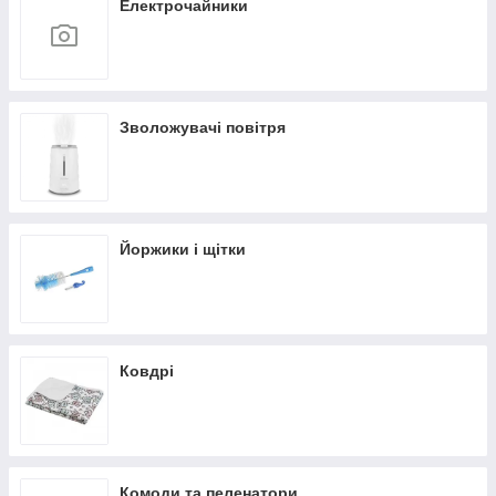
Електрочайники
Зволожувачі повітря
Йоржики і щітки
Ковдрі
Комоди та пеленатори