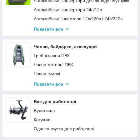
Автомобільні конвертори для заряду ноутбуків
Автомобільні конвертори 24в/12в
Автомобільні інвертори 12в/220в і 24в/220в
Вольтметры
Показати все
Інвертори автомобільні Дніпр 12в/220в і
24в/220в модифікована та чиста синусоїда
Човни, байдарки, аксесуари
Інвентори 2
Гребні човни ПВХ
Човни моторні ПВХ
Човни гумові
Надувні байдарки
Показати все
Аксесуари до човнів
Тюбінг
Все для риболовлі
Страхувальні жилети
Вудилища
Човники ΩMega
Котушки
Лодки Grif boat
Одяг та взуття для риболовлі
Човники PROFI