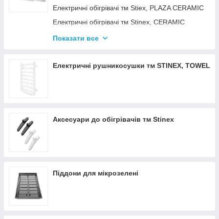
Електричні обігрівачі тм Stiex, PLAZA CERAMIC
Електричні обігрівачі тм Stinex, CERAMIC
Електричні обігрівачі тм Stinex, COMBIE
Показати все
ЕЛЕКТРОКОНВЕКТОРИ WIFI З
ТЕРМОРЕГУЛЯТОРОМ
Електричні рушникосушки тм STINEX, TOWEL
Аксесуари до обігрівачів тм Stinex
Піддони для мікрозелені