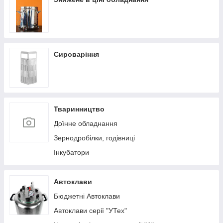
Сироваріння
Тваринництво
Доїнне обладнання
Зернодробілки, годівниці
Інкубатори
Автоклави
Бюджетні Автоклави
Автоклави серії "УТех"