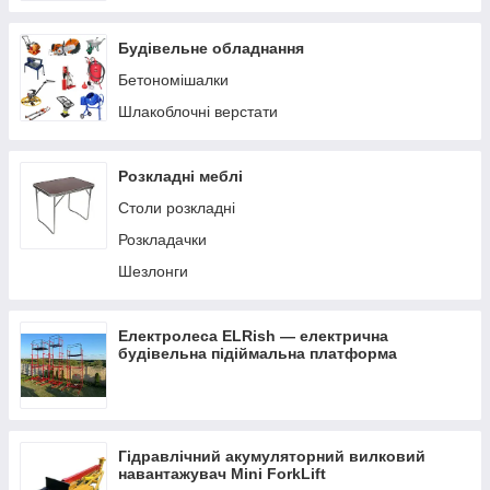
Будівельне обладнання
Бетономішалки
Шлакоблочні верстати
Розкладні меблі
Столи розкладні
Розкладачки
Шезлонги
Електролеса ELRish — електрична
будівельна підіймальна платформа
Гідравлічний акумуляторний вилковий
навантажувач Mini ForkLift