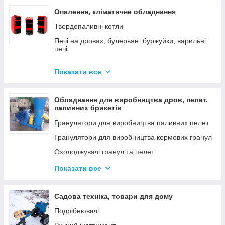
Опалення, кліматичне обладнання
Твердопаливні котли
Печі на дровах, булерьян, буржуйки, варильні
печі
Димарі
Показати все
Електродні котли GAZDA
Електродні котли ION
Обладнання для виробництва дров, пелет,
Котли електричні
паливних брикетів
Газові котли
Гранулятори для виробництва паливних пелет
Аксесуари для твердопаливних котлів
Гранулятори для виробництва кормових гранул
Охолоджувачі гранул та пелет
Подрібнювачі
Показати все
Шнеки
Дровоколи
Садова техніка, товари для дому
Подрібнювачі