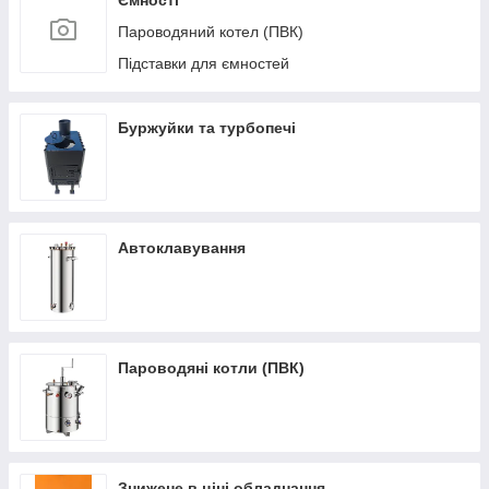
Ємності
Пароводяний котел (ПВК)
Підставки для ємностей
Буржуйки та турбопечі
Автоклавування
Пароводяні котли (ПВК)
Знижене в ціні обладнання