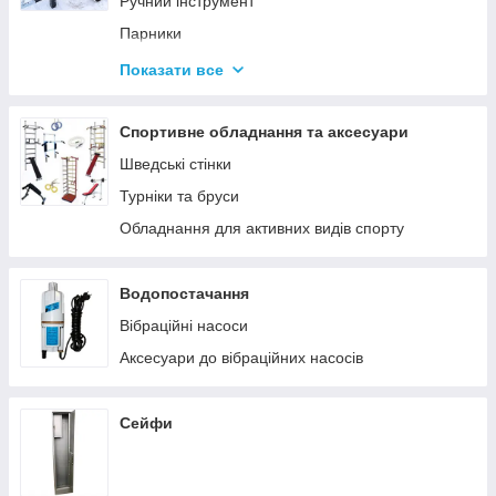
Ручний інструмент
Парники
Термоси
Показати все
Дровоколи
Спортивне обладнання та аксесуари
Шведські стінки
Турніки та бруси
Обладнання для активних видів спорту
Водопостачання
Вібраційні насоси
Аксесуари до вібраційних насосів
Сейфи