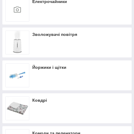
Електрочайники
Зволожувачі повітря
Йоржики і щітки
Ковдрі
Комоди та пеленатори