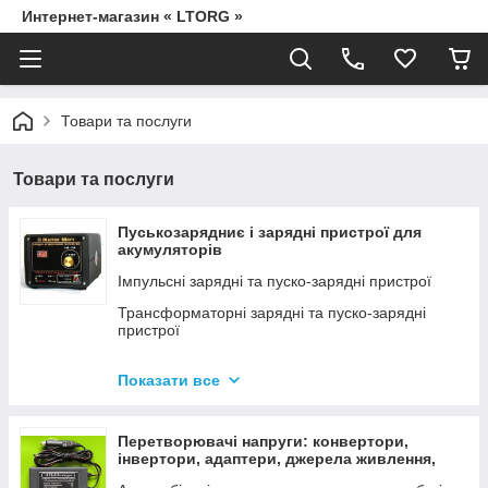
Интернет-магазин « LTORG »
Товари та послуги
Товари та послуги
Пуськозарядниє і зарядні пристрої для
акумуляторів
Імпульсні зарядні та пуско-зарядні пристрої
Трансформаторні зарядні та пуско-зарядні
пристрої
Дроти для прикурювання
Показати все
Джерела живлення для дамських сумочок від
мережі 220В
Перетворювачі напруги: конвертори,
інвертори, адаптери, джерела живлення,
вольтметри