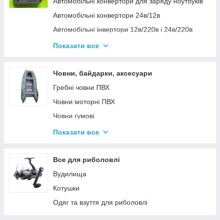
Автомобільні конвертори для заряду ноутбуків
Автомобільні конвертори 24в/12в
Автомобільні інвертори 12в/220в і 24в/220в
Вольтметры
Показати все
Інвертори автомобільні Дніпр 12в/220в і
24в/220в модифікована та чиста синусоїда
Човни, байдарки, аксесуари
Інвентори 2
Гребні човни ПВХ
Човни моторні ПВХ
Човни гумові
Надувні байдарки
Показати все
Аксесуари до човнів
Тюбінг
Все для риболовлі
Страхувальні жилети
Вудилища
Човники ΩMega
Котушки
Лодки Grif boat
Одяг та взуття для риболовлі
Човники PROFI