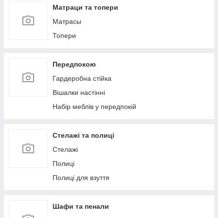
Матраци та топери
Матрасы
Топери
Передпокою
Гардеробна стійка
Вішалки настінні
Набір меблів у передпокій
Стелажі та полиці
Стелажі
Полиці
Полиці для взуття
Шафи та пенали