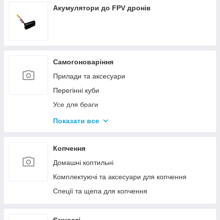
Акумулятори до FPV дронів
Самогоноваріння
Прилади та аксесуари
Перегінні куби
Усе для браги
Комплектуючі та запчастини
Показати все
Ємності для бродіння
Колони без ємності
Копчення
Домашні коптильні
Комплектуючі та аксесуари для копчення
Спеції та щепа для копчення