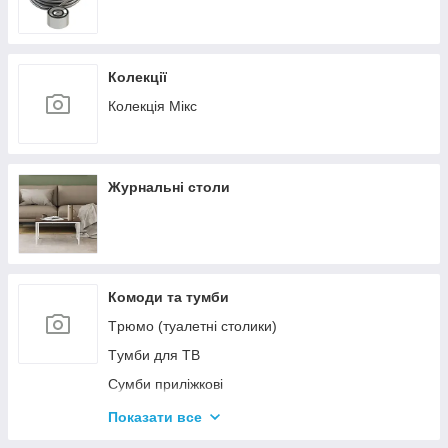
Колекції
Колекція Мікс
Журнальні столи
Комоди та тумби
Tрюмо (туалетні столики)
Tумби для ТВ
Сумби приліжкові
Комоди
Показати все
Тумби для взуття