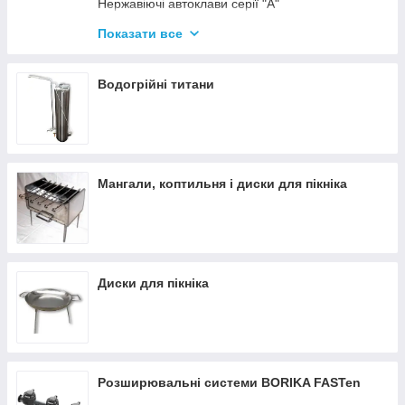
Нержавіючі автоклави серії "А"
Промислові автоклави
Показати все
Нержавіючі автоклави серії "Гуд"
Комплектуючі для автоклавів
Водогрійні титани
Все для консервації
Мангали, коптильня і диски для пікніка
Диски для пікніка
Розширювальні системи BORIKA FASTen