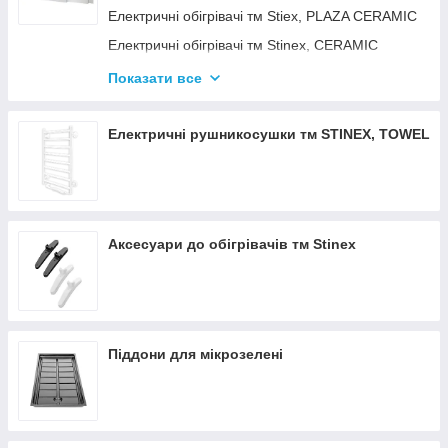
Електричні обігрівачі тм Stiex, PLAZA CERAMIC
Електричні обігрівачі тм Stinex, CERAMIC
Електричні обігрівачі тм Stinex, COMBIE
Показати все
ЕЛЕКТРОКОНВЕКТОРИ WIFI З
ТЕРМОРЕГУЛЯТОРОМ
Електричні рушникосушки тм STINEX, TOWEL
Аксесуари до обігрівачів тм Stinex
Піддони для мікрозелені