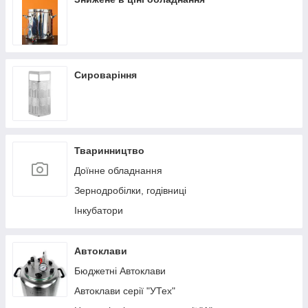
Сироваріння
Тваринництво
Доїнне обладнання
Зернодробілки, годівниці
Інкубатори
Автоклави
Бюджетні Автоклави
Автоклави серії "УТех"